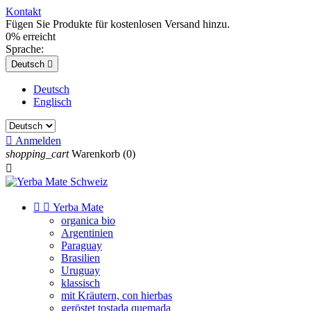
Kontakt
Fügen Sie Produkte für kostenlosen Versand hinzu.
0% erreicht
Sprache:
Deutsch

Deutsch
Englisch

Anmelden
shopping_cart
Warenkorb
(0)



Yerba Mate
organica bio
Argentinien
Paraguay
Brasilien
Uruguay
klassisch
mit Kräutern, con hierbas
geröstet tostada quemada