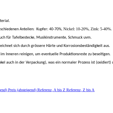
erial.
Nickel: 10-20%, Zink: 5-40%.
erschiedenen Anteilen:
Kupfer: 40-70%,
auch für Tafelbestecke, Musikinstrumente, Schmuck uvm.
zeichnet sich durch grö
ss
ere
Härte und Korrosionsbeständigkeit aus.
im Inneren reinigen, um eventuelle Produktionsreste zu beseitigen.
kel auch in der Verpackung), was ein normaler Prozess ist (oxidiert)
igend)
Preis (absteigend)
Referenz, A bis Z
Referenz, Z bis A