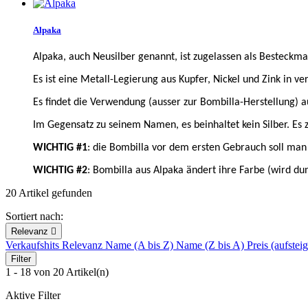
Alpaka
Alpaka, auch Neusilber genannt, ist zugelassen als Besteckmat
Es ist eine Metall-Legierung aus Kupfer, Nickel und Zink in v
Es findet die Verwendung (ausser zur Bombilla-Herstellung) 
Im Gegensatz zu seinem Namen, es beinhaltet kein Silber. Es 
WICHTIG #1
: die Bombilla vor dem ersten Gebrauch soll man 
WICHTIG #2
: Bombilla aus Alpaka ändert ihre Farbe (wird dun
20 Artikel gefunden
Sortiert nach:
Relevanz

Verkaufshits
Relevanz
Name (A bis Z)
Name (Z bis A)
Preis (aufste
Filter
1 - 18 von 20 Artikel(n)
Aktive Filter