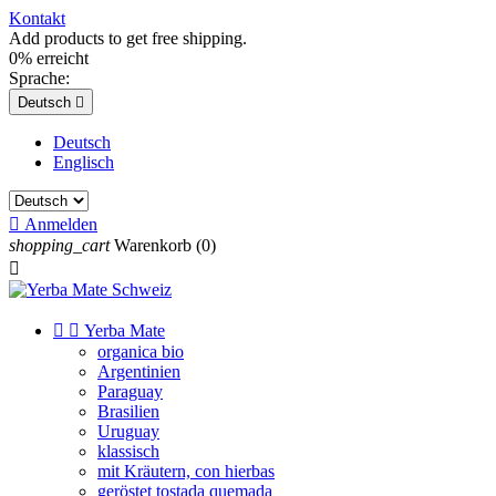
Kontakt
Add products to get free shipping.
0% erreicht
Sprache:
Deutsch

Deutsch
Englisch

Anmelden
shopping_cart
Warenkorb
(0)



Yerba Mate
organica bio
Argentinien
Paraguay
Brasilien
Uruguay
klassisch
mit Kräutern, con hierbas
geröstet tostada quemada