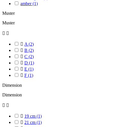
amber
(1)
Muster
Muster



A
(2)

B
(2)

C
(2)

D
(1)

E
(1)

F
(1)
Dimension
Dimension



19 cm
(1)

21 cm
(1)