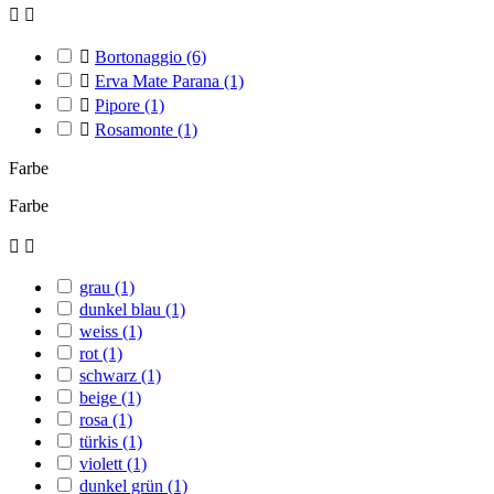



Bortonaggio
(6)

Erva Mate Parana
(1)

Pipore
(1)

Rosamonte
(1)
Farbe
Farbe


grau
(1)
dunkel blau
(1)
weiss
(1)
rot
(1)
schwarz
(1)
beige
(1)
rosa
(1)
türkis
(1)
violett
(1)
dunkel grün
(1)