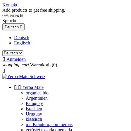
Kontakt
Add products to get free shipping.
0% erreicht
Sprache:
Deutsch

Deutsch
Englisch

Anmelden
shopping_cart
Warenkorb
(0)



Yerba Mate
organica bio
Argentinien
Paraguay
Brasilien
Uruguay
klassisch
mit Kräutern, con hierbas
geröstet tostada quemada