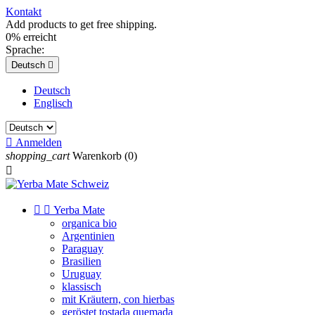
Kontakt
Add products to get free shipping.
0% erreicht
Sprache:
Deutsch

Deutsch
Englisch

Anmelden
shopping_cart
Warenkorb
(0)



Yerba Mate
organica bio
Argentinien
Paraguay
Brasilien
Uruguay
klassisch
mit Kräutern, con hierbas
geröstet tostada quemada